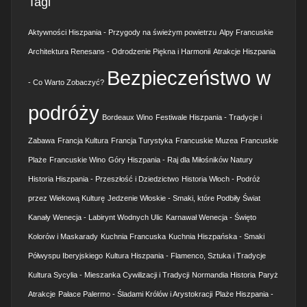
Tagi
Aktywności Hiszpania - Przygody na świeżym powietrzu
Alpy Francuskie
Architektura Renesans - Odrodzenie Piękna i Harmonii
Atrakcje Hiszpania
Bezpieczeństwo w
- Co Warto Zobaczyć?
podróży
Bordeaux Wino
Festiwale Hiszpania - Tradycje i
Zabawa
Francja Kultura
Francja Turystyka
Francuskie Muzea
Francuskie
Plaże
Francuskie Wino
Góry Hiszpania - Raj dla Miłośników Natury
Historia Hiszpania - Przeszłość i Dziedzictwo
Historia Włoch - Podróż
przez Wiekową Kulturę
Jedzenie Włoskie - Smaki, które Podbiły Świat
Kanały Wenecja - Labirynt Wodnych Ulic
Karnawał Wenecja - Święto
Kolorów i Maskarady
Kuchnia Francuska
Kuchnia Hiszpańska - Smaki
Półwyspu Iberyjskiego
Kultura Hiszpania - Flamenco, Sztuka i Tradycje
Kultura Sycylia - Mieszanka Cywilizacji i Tradycji
Normandia Historia
Paryż
Atrakcje
Pałace Palermo - Śladami Królów i Arystokracji
Plaże Hiszpania -