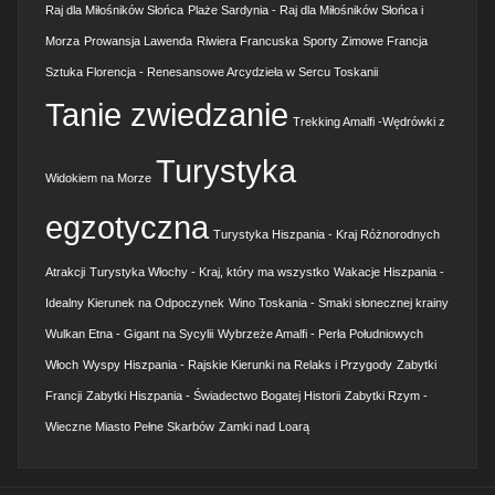
Raj dla Miłośników Słońca
Plaże Sardynia - Raj dla Miłośników Słońca i
Morza
Prowansja Lawenda
Riwiera Francuska
Sporty Zimowe Francja
Sztuka Florencja - Renesansowe Arcydzieła w Sercu Toskanii
Tanie zwiedzanie
Trekking Amalfi -Wędrówki z
Turystyka
Widokiem na Morze
egzotyczna
Turystyka Hiszpania - Kraj Różnorodnych
Atrakcji
Turystyka Włochy - Kraj, który ma wszystko
Wakacje Hiszpania -
Idealny Kierunek na Odpoczynek
Wino Toskania - Smaki słonecznej krainy
Wulkan Etna - Gigant na Sycylii
Wybrzeże Amalfi - Perła Południowych
Włoch
Wyspy Hiszpania - Rajskie Kierunki na Relaks i Przygody
Zabytki
Francji
Zabytki Hiszpania - Świadectwo Bogatej Historii
Zabytki Rzym -
Wieczne Miasto Pełne Skarbów
Zamki nad Loarą