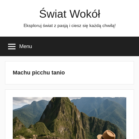
Przejdź
Świat Wokół
do
treści
Eksploruj świat z pasją i ciesz się każdą chwilą!
Menu
Machu picchu tanio